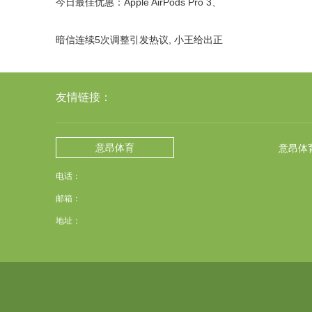
今日最佳优惠：Apple AirPods Pro 3、
Res
暗信连续5次调整引发热议, 小王给出正
面回应, 这个答案你满
友情链接：
意昂体育
意昂体
电话：
邮箱：
地址：