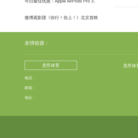
今日最佳优惠：Apple AirPods Pro 3、
Res
微博观影团《你行！你上！》北京首映
抢票
友情链接：
意昂体育
意昂体
电话：
邮箱：
地址：