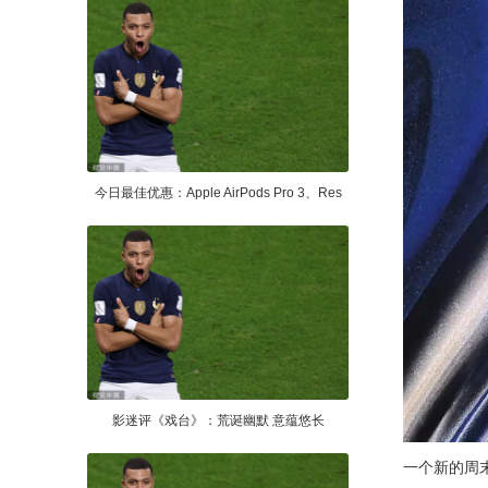
今日最佳优惠：Apple AirPods Pro 3、Res
影迷评《戏台》：荒诞幽默 意蕴悠长
一个新的周末来