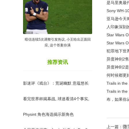
是马里奥最伟
Sony WH-
亚马逊今天将
人印象深刻
Star Wars
暗信连续5次调整引发热议, 小王给出正面回
Star W
应, 这个答案你满
犯罪地下世界
异度神剑2售价
推荐资讯
异度神剑2是
何时候都更
影迷评《戏台》：荒诞幽默 意蕴悠长
Trails in 
Trails 
看完世界杯揭幕战, 球迷看清4个事实,
布，如果你从
盲目扩军影响比赛质量
Physint 角色海选揭示新角色
微
上一篇：