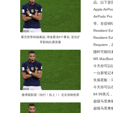
品。以下是
Apple AirP
AirPod
等。在促销
Resident E
看完世界杯揭幕战, 球迷看清4个事实, 盲目扩
Resident
军影响比赛质量
Requie
随时可能结
M5 MacBo
今天你可以以
一台新笔记本
失落星船：马拉
今天你可以在
84.99美
微博观影团《你行！你上！》北京首映抢票
超级马里奥银河
超级马里奥银