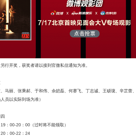
行开奖，获奖者请以接到官微私信通知为准。
：
文
马丽、张乘郝、于和伟、余皑磊、何赛飞、丁志诚、王硕珑、辛芷蕾、
员以实际到场为准）
：
周四
：00-20：00（过时将不能领取）
：00-22：24