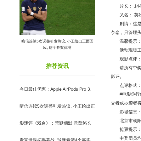
片长： 14
又名： 英雄出少年 /
剧情：这是一
杂念，只管埋
温馨提示
暗信连续5次调整引发热议, 小王给出正面回
应, 这个答案你满
活动现场工作
观影点评
推荐资讯
请所有中奖团员
影评。
点评格式
今日最佳优惠：Apple AirPods Pro 3、
#电影你行你上
Res
交者或抄袭者
暗信连续5次调整引发热议, 小王给出正
影城信息
面回应, 这个答案你满
北京市朝阳区
影迷评《戏台》：荒诞幽默 意蕴悠长
抢票提示
中奖团员均为
看完世界杯揭幕战, 球迷看清4个事实,