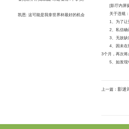
[影厅内屏摄是
盲目扩军影响比赛质量
关于违规
凯恩: 这可能是我拿世界杯最好的机会
1、为了让更
如今的英格兰大家都有冠
2、私信确认
3、无故缺席
4、因未在规
3个月，再次将
5、如发现中
影迷
上一篇：