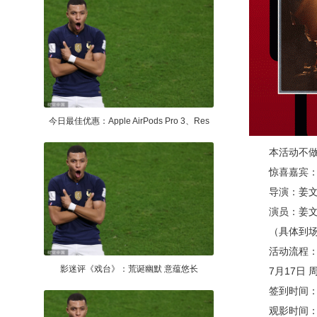
今日最佳优惠：Apple AirPods Pro 3、Res
本活动不做另
惊喜嘉宾
导演：姜
演员：姜文、
（具体到场人
活动流程
影迷评《戏台》：荒诞幽默 意蕴悠长
7月17日 
签到时间：19
观影时间：20