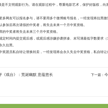
不文明观影行为。请在观影过程中，尊重电影艺术，保护好版权，向屏摄s
：
多网友可以报名参与，请不要用多个微博账号报名，一经发现将拉黑微
参加后再次请假的中奖者，将失去未来一个月中奖资格。
的中奖者将失去未来三个月中奖资格。
定时间内提交观后感，或观后感涉嫌抄袭拼凑、未写满最低字数要求（1
永久拉黑。
奖团员私自转让替换转卖，一经发现将会永久失去中奖资格，私自转让
评《戏台》：荒诞幽默 意蕴悠长
今
下一篇：