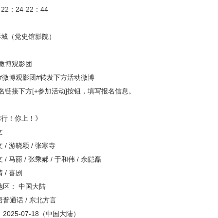
：24-22：44
：
城（党史馆影院）
：
微博观影团
微博观影团#转发下方活动微博
链接下方[+参加活动]按钮，填写报名信息。
：
行！你上！》
文
 游晓颖 / 张寒寺
马丽 / 张乘郝 / 于和伟 / 余皑磊
/ 喜剧
区： 中国大陆
通话 / 东北方言
25-07-18（中国大陆）