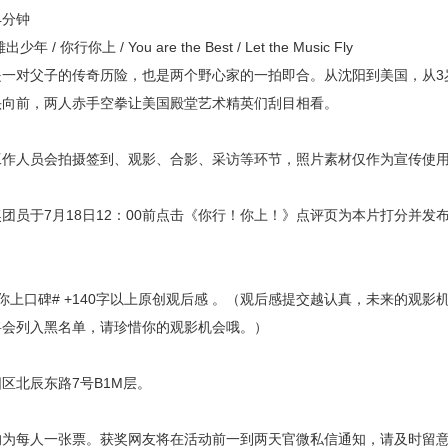
4分钟
 你行你上 / You are the Best / Let the Music Fly
对父子的传奇历险，也是两个野心家的一拍即合。从沈阳到美国，从3岁
头向前，两人赤手空拳让美国殿堂艺术精英们刮目相看。
：
人员会拍摄签到、观影、合影、采访等环节，照片素材仅作为宣传使用
：
于7月18日12：00前点击《你行！你上！》点评页为本片打分并发布
：
口碑# +140字以上原创观后感 。（观后感提交越认真，未来的观影
将会列入黑名单，请珍惜你的观影机会哦。）
：
北辰东路7号B1M层。
：
每人一张票。获奖网友将在活动前一到两天官微私信通知，请及时留意