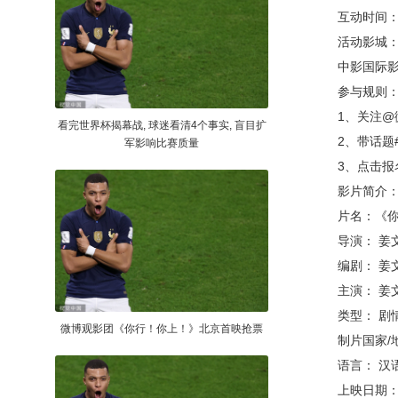
互动时间：22
活动影城
中影国际影
参与规则
1、关注@
看完世界杯揭幕战, 球迷看清4个事实, 盲目扩
2、带话题#
军影响比赛质量
3、点击报名
影片简介
片名：《你
导演： 姜
编剧： 姜文 /
主演： 姜文 / 
类型： 剧情 
微博观影团《你行！你上！》北京首映抢票
制片国家/地
语言： 汉语普
上映日期： 20