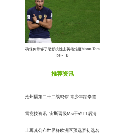
确保你带够了暗影抗性去英雄难度Mana-Tom
bs - TB
推荐资讯
沧州擂第二十二战鸣锣 青少年跆拳道
小将热血对决
雷竞技资讯: 宙斯晋级Msi干碎T1后清
算老东家! Kana
土耳其公布世界杯欧洲区预选赛初选名