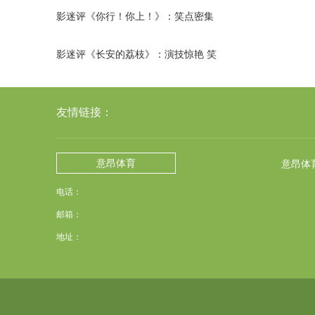
单, 申京领衔出战
影迷评《你行！你上！》：笑点密集
酣畅淋漓
影迷评《长安的荔枝》：演技惊艳 笑
中带泪
友情链接：
意昂体育
意昂体
电话：
邮箱：
地址：