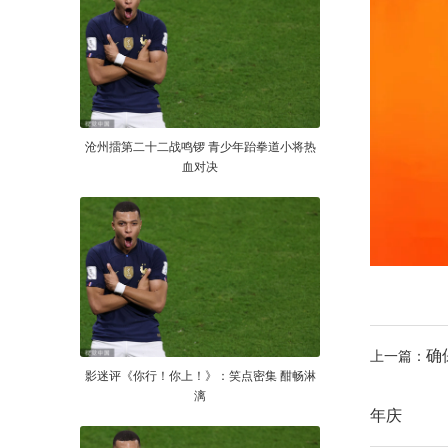
沧州擂第二十二战鸣锣 青少年跆拳道小将热
血对决
确
上一篇：
影迷评《你行！你上！》：笑点密集 酣畅淋
漓
年庆